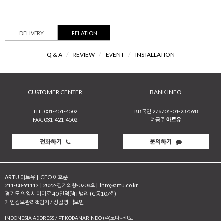
DELIVERY
RELATION
Q & A
/
REVIEW
/
EVENT
/
INSTALLATION
CUSTOMER CENTER
BANK INFO
TEL. 031-451-4502
KB국민 276701-04-237598
FAX. 031-421-4502
예금주
아트유
전화하기
문의하기
ARTU 아트유
|
CEO 이호준
211-08-91112
|
2022-경기의왕-0208호
|
info@artu.co.kr
경기도 의왕시 이미로 40 인덕원IT밸리 (C동107호)
개인정보관리책임자 / 정길영 박보민
INDONESIA ADDRESS / PT KODANARINDO (주)코다나린도