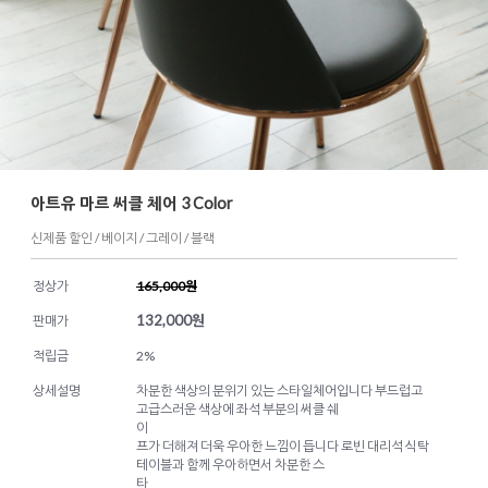
아트유 마르 써클 체어 3 Color
신제품 할인 / 베이지 / 그레이 / 블랙
정상가
165,000원
132,000
원
판매가
적립금
2%
상세설명
차분한 색상의 분위기 있는 스타일체어입니다 부드럽고
고급스러운 색상에 좌석 부분의 써클 쉐
이
프가 더해져 더욱 우아한 느낌이 듭니다 로빈 대리석 식탁
테이블과 함께 우아하면서 차분한 스
타