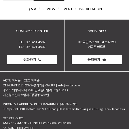
Q & A
/
REVIEW
/
EVENT
/
INSTALLATION
CUSTOMER CENTER
BANK INFO
TEL. 031-451-4502
KB국민 276701-04-237598
FAX. 031-421-4502
예금주
아트유
전화하기
문의하기
ARTU 아트유
|
CEO 이호준
211-08-91112
|
2022-경기의왕-0208호
|
info@artu.co.kr
경기도 의왕시 이미로 40 인덕원IT밸리 (C동107호)
개인정보관리책임자 / 정길영 박보민
INDONESIA ADDRESS / PT KODANARINDO (주)코다나린도
JI.Raya Prof Dr.IR soetami Km 8 Kp Binong Desa Citeras Kec Rangkas Bitung Lebak Indonesia
OFFICE HOURS
AM 9:30 - PM 6:30 / LUNCH T. PM 12:00 - PM 01:00
SAT, SUN, HOLIDAY OFF