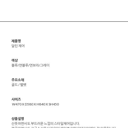
제품명
달린 체어
색상
블루/연블루/연보라/그레이
주요소재
골드 / 벨벳
사이즈
W470 X D580 X H840 X SH450
상품설명
산뜻하면서도 부드러운 느낌의 스타일체어입니다.