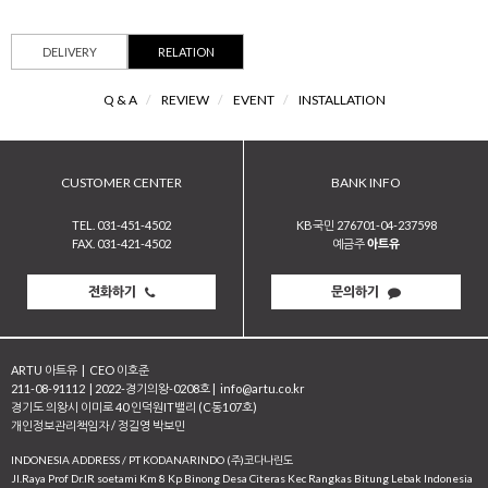
DELIVERY
RELATION
Q & A
/
REVIEW
/
EVENT
/
INSTALLATION
CUSTOMER CENTER
BANK INFO
TEL. 031-451-4502
KB국민 276701-04-237598
FAX. 031-421-4502
예금주
아트유
전화하기
문의하기
ARTU 아트유
|
CEO 이호준
211-08-91112
|
2022-경기의왕-0208호
|
info@artu.co.kr
경기도 의왕시 이미로 40 인덕원IT밸리 (C동107호)
개인정보관리책임자 / 정길영 박보민
INDONESIA ADDRESS / PT KODANARINDO (주)코다나린도
JI.Raya Prof Dr.IR soetami Km 8 Kp Binong Desa Citeras Kec Rangkas Bitung Lebak Indonesia