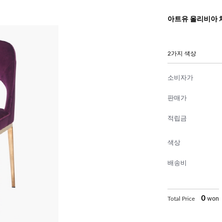
아트유 올리비아 
2가지 색상
소비자가
판매가
적립금
색상
배송비
0
Total Price
won