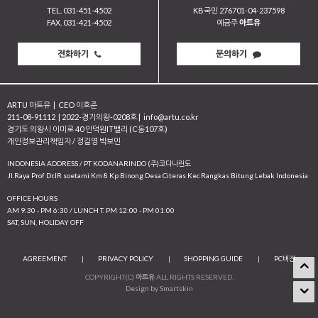
TEL. 031-451-4502
KB국민 276701-04-237598
FAX. 031-421-4502
예금주
아트유
전화하기
문의하기
ARTU 아트유
|
CEO 이호준
211-08-91112
|
2022-경기의왕-0208호
|
info@artu.co.kr
경기도 의왕시 이미로 40 인덕원IT밸리 (C동107호)
개인정보관리책임자 / 정길영 박보민
INDONESIA ADDRESS / PT KODANARINDO (주)코다나린도
JI.Raya Prof Dr.IR soetami Km 8 Kp Binong Desa Citeras Kec Rangkas Bitung Lebak Indonesia
OFFICE HOURS
AM 9:30 - PM 6:30 / LUNCH T. PM 12:00 - PM 01:00
SAT, SUN, HOLIDAY OFF
AGREEMENT
|
PRIVACY POLICY
|
SHOPPING GUIDE
|
PC버전
COPYRIGHT(C)
아트유
ALL RIGHTS RESERVED.