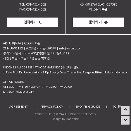
TEL. 031-451-4502
KB국민 276701-04-237598
FAX. 031-421-4502
예금주
아트유
전화하기
문의하기
ARTU 아트유
|
CEO 이호준
211-08-91112
|
2022-경기의왕-0208호
|
info@artu.co.kr
경기도 의왕시 이미로 40 인덕원IT밸리 (C동107호)
개인정보관리책임자 / 정길영 박보민
INDONESIA ADDRESS / PT KODANARINDO (주)코다나린도
JI.Raya Prof Dr.IR soetami Km 8 Kp Binong Desa Citeras Kec Rangkas Bitung Lebak Indonesia
OFFICE HOURS
AM 9:30 - PM 6:30 / LUNCH T. PM 12:00 - PM 01:00
SAT, SUN, HOLIDAY OFF
AGREEMENT
|
PRIVACY POLICY
|
SHOPPING GUIDE
|
PC버전
COPYRIGHT(C)
아트유
ALL RIGHTS RESERVED.