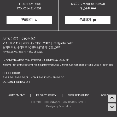
TEL. 031-451-4502
KB국민 276701-04-237598
FAX. 031-421-4502
예금주
아트유
전화하기
문의하기
ARTU 아트유
|
CEO 이호준
211-08-91112
|
2022-경기의왕-0208호
|
info@artu.co.kr
경기도 의왕시 이미로 40 인덕원IT밸리 (C동107호)
개인정보관리책임자 / 정길영 박보민
INDONESIA ADDRESS / PT KODANARINDO (주)코다나린도
JI.Raya Prof Dr.IR soetami Km 8 Kp Binong Desa Citeras Kec Rangkas Bitung Lebak Indonesia
OFFICE HOURS
AM 9:30 - PM 6:30 / LUNCH T. PM 12:00 - PM 01:00
SAT, SUN, HOLIDAY OFF
AGREEMENT
|
PRIVACY POLICY
|
SHOPPING GUIDE
|
PC버전
COPYRIGHT(C)
아트유
ALL RIGHTS RESERVED.