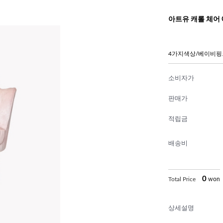
아트유 캐롤 체어 C
4가지색상/베이비핑
소비자가
판매가
적립금
배송비
0
Total Price
won
상세설명