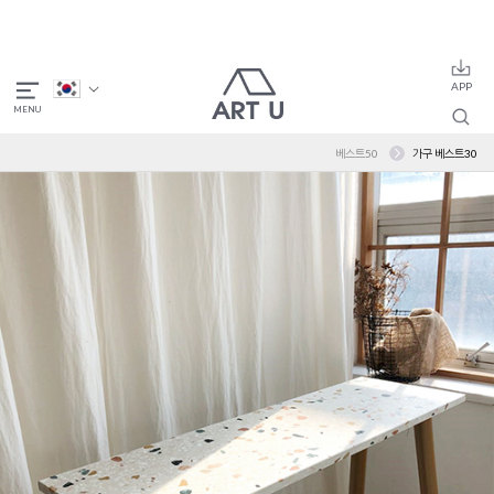
베스트50
가구 베스트30