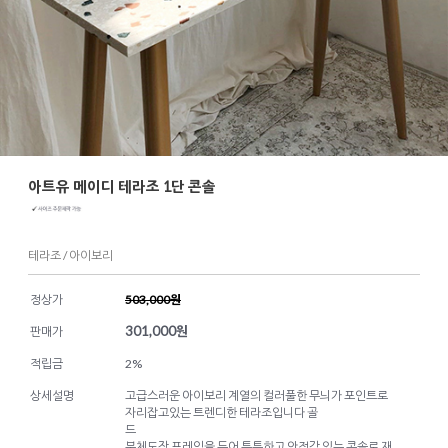
아트유 메이디 테라조 1단 콘솔
테라조 / 아이보리
정상가
503,000원
301,000
원
판매가
적립금
2%
상세설명
고급스러운 아이보리 계열의 컬러풀한 무늬가 포인트로
자리잡고있는 트렌디한 테라조입니다 골
드
분체도장 프레임을 두어 튼튼하고 안정감 있는 콘솔로 재