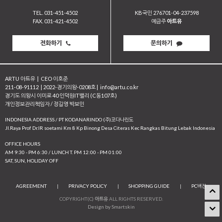
TEL. 031-451-4502
KB국민 276701-04-237598
FAX. 031-421-4502
예금주
아트유
전화하기
문의하기
ARTU 아트유
|
CEO 이호준
211-08-91112
|
2022-경기의왕-0208호
|
info@artu.co.kr
경기도 의왕시 이미로 40 인덕원IT밸리 (C동107호)
개인정보관리책임자 / 정길영 박보민
INDONESIA ADDRESS / PT KODANARINDO (주)코다나린도
JI.Raya Prof Dr.IR soetami Km 8 Kp Binong Desa Citeras Kec Rangkas Bitung Lebak Indonesia
OFFICE HOURS
AM 9:30 - PM 6:30 / LUNCH T. PM 12:00 - PM 01:00
SAT, SUN, HOLIDAY OFF
AGREEMENT
|
PRIVACY POLICY
|
SHOPPING GUIDE
|
PC버전
COPYRIGHT(C)
아트유
ALL RIGHTS RESERVED.