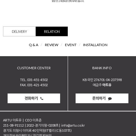
DELIVERY
RELATION
Q & A
/
REVIEW
/
EVENT
/
INSTALLATION
CUSTOMER CENTER
BANK INFO
TEL. 031-451-4502
KB국민 276701-04-237598
FAX. 031-421-4502
예금주
아트유
전화하기
문의하기
ARTU 아트유
|
CEO 이호준
211-08-91112
|
2022-경기의왕-0208호
|
info@artu.co.kr
경기도 의왕시 이미로 40 인덕원IT밸리 (C동107호)
개인정보관리책임자 / 정길영 박보민