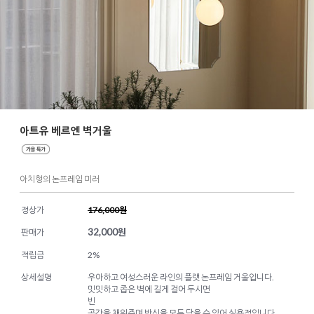
아트유 베르엔 벽거울
아치형의 논프레임 미러
정상가
176,000원
32,000
원
판매가
적립금
2%
상세설명
우아하고 여성스러운 라인의 플랫 논프레임 거울입니다.
밋밋하고 좁은 벽에 길게 걸어 두시면
빈
공간을 채워주며 반신을 모두 담을 수 있어 실용적입니다.