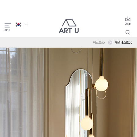
베스트50
거울 베스트20