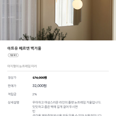
아트유 베르엔 벽거울
아치형의 논프레임 미러
정상가
176,000원
32,000
원
판매가
적립금
2%
상세설명
우아하고 여성스러운 라인의 플랫 논프레임 거울입니다.
밋밋하고 좁은 벽에 길게 걸어 두시면
빈
공간을 채워주며 반신을 모두 담을 수 있어 실용적입니다.