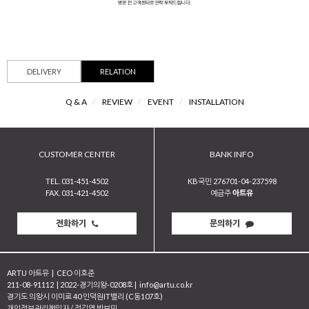
DELIVERY
RELATION
Q & A
/
REVIEW
/
EVENT
/
INSTALLATION
CUSTOMER CENTER
BANK INFO
TEL. 031-451-4502
KB국민 276701-04-237598
FAX. 031-421-4502
예금주
아트유
전화하기
문의하기
ARTU 아트유
|
CEO 이호준
211-08-91112
|
2022-경기의왕-0208호
|
info@artu.co.kr
경기도 의왕시 이미로 40 인덕원IT밸리 (C동107호)
개인정보관리책임자 / 정길영 박보민