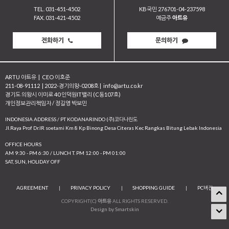
TEL. 031-451-4502
KB국민 276701-04-237598
FAX. 031-421-4502
예금주
아트유
전화하기
문의하기
ARTU 아트유
|
CEO 이호준
211-08-91112
|
2022-경기의왕-0208호
|
info@artu.co.kr
경기도 의왕시 이미로 40 인덕원IT밸리 (C동107호)
개인정보관리책임자 / 정길영 박보민
INDONESIA ADDRESS / PT KODANARINDO (주)코다나린도
JI.Raya Prof Dr.IR soetami Km 8 Kp Binong Desa Citeras Kec Rangkas Bitung Lebak Indonesia
OFFICE HOURS
AM 9:30 - PM 6:30 / LUNCH T. PM 12:00 - PM 01:00
SAT, SUN, HOLIDAY OFF
AGREEMENT
|
PRIVACY POLICY
|
SHOPPING GUIDE
|
PC버전
COPYRIGHT(C)
아트유
ALL RIGHTS RESERVED.