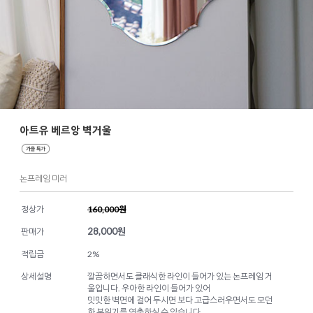
아트유 베르앙 벽거울
논프레임 미러
정상가
160,000원
28,000
원
판매가
적립금
2%
상세설명
깔끔하면서도 클래식한 라인이 들어가 있는 논프레임 거
울입니다. 우아한 라인이 들어가 있어
밋밋한 벽면에 걸어 두시면 보다 고급스러우면서도 모던
한 분위기를 연출하실 수 있습니다.