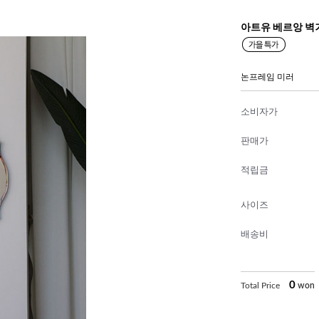
아트유 베르앙 벽
논프레임 미러
소비자가
판매가
적립금
사이즈
배송비
0
Total Price
won