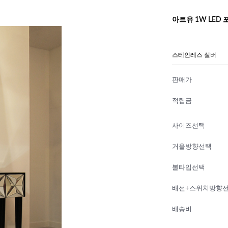
아트유 1W LED
스테인레스 실버
판매가
적립금
사이즈선택
거울방향선택
볼타입선택
배선+스위치방향
배송비