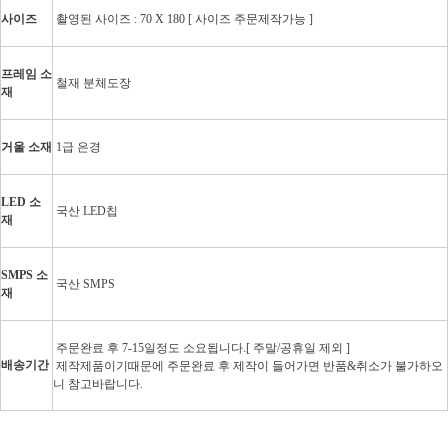
사이즈
촬영된 사이즈 : 70 X 180 [ 사이즈 주문제작가능 ]
프레임 소
철재 분체도장
재
거울 소재
1급 은경
LED 소
국산 LED칩
재
SMPS 소
국산 SMPS
재
주문완료 후 7-15일정도 소요됩니다.[ 주말/공휴일 제외 ]
배송기간
제작제품이기때문에 주문완료 후 제작이 들어가면 반품&취소가 불가하오
니 참고바랍니다.