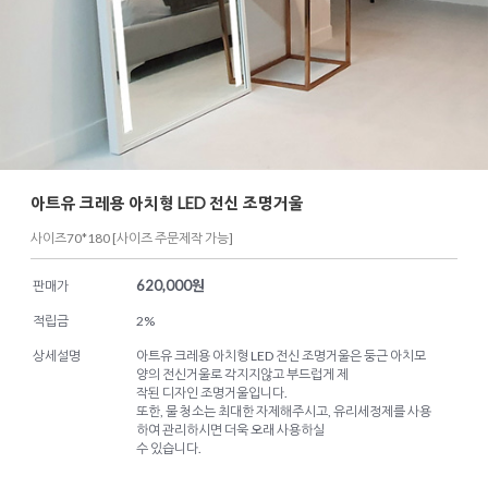
아트유 크레용 아치형 LED 전신 조명거울
사이즈70*180 [사이즈 주문제작 가능]
620,000
원
판매가
적립금
2%
상세설명
아트유 크레용 아치형 LED 전신 조명거울은 둥근 아치모
양의 전신거울로 각지지않고 부드럽게 제
작된 디자인 조명거울입니다.
또한, 물 청소는 최대한 자제해주시고, 유리세정제를 사용
하여 관리하시면 더욱 오래 사용하실
수 있습니다.