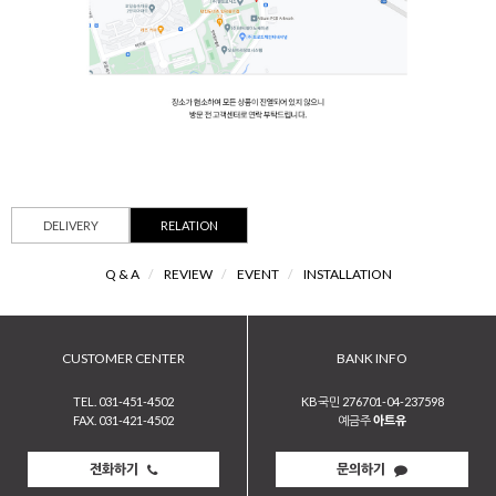
DELIVERY
RELATION
Q & A
/
REVIEW
/
EVENT
/
INSTALLATION
CUSTOMER CENTER
BANK INFO
TEL. 031-451-4502
KB국민 276701-04-237598
FAX. 031-421-4502
예금주
아트유
전화하기
문의하기