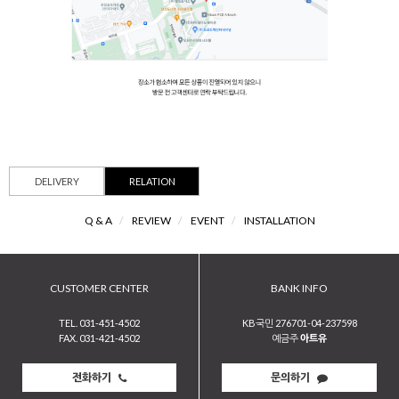
DELIVERY
RELATION
Q & A
/
REVIEW
/
EVENT
/
INSTALLATION
CUSTOMER CENTER
BANK INFO
TEL. 031-451-4502
KB국민 276701-04-237598
FAX. 031-421-4502
예금주
아트유
전화하기
문의하기