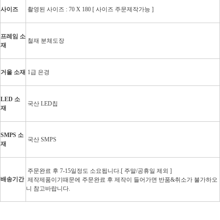
사이즈
촬영된 사이즈 : 70 X 180 [ 사이즈 주문제작가능 ]
프레임 소
철재 분체도장
재
거울 소재
1급 은경
LED 소
국산 LED칩
재
SMPS 소
국산 SMPS
재
주문완료 후 7-15일정도 소요됩니다.[ 주말/공휴일 제외 ]
배송기간
제작제품이기때문에 주문완료 후 제작이 들어가면 반품&취소가 불가하오
니 참고바랍니다.