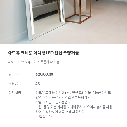
아트유 크레용 아치형 LED 전신 조명거울
사이즈70*180 [사이즈 주문제작 가능]
620,000
원
판매가
적립금
2%
상세설명
아트유 크레용 아치형 LED 전신 조명거울은 둥근 아치모
양의 전신거울로 각지지않고 부드럽게 제
작된 디자인 조명거울입니다.
또한, 물 청소는 최대한 자제해주시고, 유리세정제를 사용
하여 관리하시면 더욱 오래 사용하실
수 있습니다.