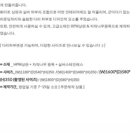
게 만들어줍니다.
화이트 상판과 실버 하부의 조합으로 어떤 인테리어에도 잘 어울리며, 군더더기 없는
라운딩처리와
슬림한 다리 하부로 디자인적 요소를 주었습니다.
또한, 안전하게 사용하실 수 있게,
고급소재인 HPM상판 & 자작나무원목으로 제작하
였습니다.
[ 다리하부변경 가능하며, 다양한 사이즈로 만나보실 수 있습니다 :) ]
≡ 소재
_ HPM상판 + 자작나무 원목 + 실버스테인레스
(W)1600*(D)580*
≡ 사이즈
_
/
(W)1180*(D)540*(H)350
(W)1400*(D)480*(H)350 /
(H)350 (촬영된 사이즈)
/ (W)1800*(D)580*(H)350
≡ 제작기간_
영업일 기준 7~15일 소요 [ 주문제작 상품 ]