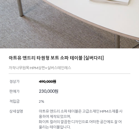
아트유 앤드리 타원형 보트 소파 테이블 [실버다리]
자작나무원목 HPM상판+실버스테인레스
정상가
490,000원
230,000
원
판매가
적립금
2%
상세설명
아트유 앤드리 소파 테이블은 고급소재인 HPM소재를 사
용하여 제작되었으며,
화이트 컬러의 깔끔한 디자인으로 어떠한 공간에도 잘 어
울리는 테이블입니다.