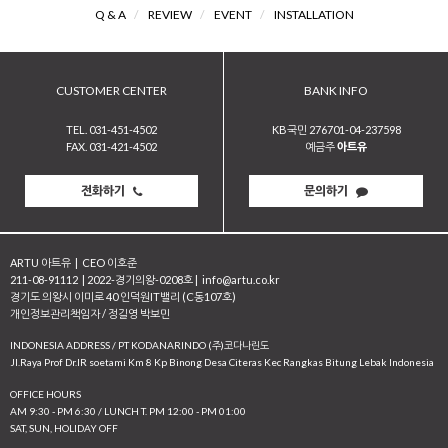
Q & A
/
REVIEW
/
EVENT
/
INSTALLATION
CUSTOMER CENTER
BANK INFO
TEL. 031-451-4502
KB국민 276701-04-237598
FAX. 031-421-4502
예금주
아트유
전화하기
문의하기
ARTU 아트유
|
CEO 이호준
211-08-91112
|
2022-경기의왕-0208호
|
info@artu.co.kr
경기도 의왕시 이미로 40 인덕원IT밸리 (C동107호)
개인정보관리책임자 / 정길영 박보민
INDONESIA ADDRESS / PT KODANARINDO (주)코다나린도
JI.Raya Prof Dr.IR soetami Km 8 Kp Binong Desa Citeras Kec Rangkas Bitung Lebak Indonesia
OFFICE HOURS
AM 9:30 - PM 6:30 / LUNCH T. PM 12:00 - PM 01:00
SAT, SUN, HOLIDAY OFF