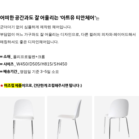
어떠한 공간과도 잘 어울리는 '아트유 티안체어'
는
군더더기 없이 심플하게 제작된 체어입니다.
부담없이 어느 가구와도 잘 어울리는 디자인으로, 다른 컬러의 의자와 레이어드해서
매칭하셔도 좋은 디자인체어입니다.
≡ 소재
_
폴리프로필렌+크롬
≡ 사이즈
_
W450/D505/H815/SH450
≡ 배송기간 _
영업일 기준 3~5일 소요
★
미조립 제품
이므로, 간단한게 조립해주시면 됩니다 :)