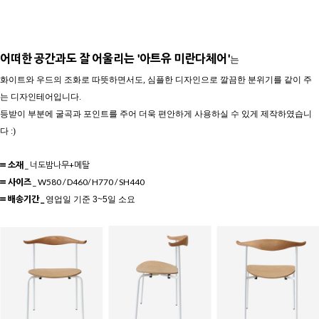
어떠한 공간과도 잘 어울리는 '아트유 미란다체어'
는
화이트와 우드의 조화로 따뜻하면서도, 심플한 디자인으로 깔끔한 분위기를 같이 주
는 디자인테어입니다.
등받이 부분에 굴곡과 포인트를 주어 더욱 편안하게 사용하실 수 있게 제작하였습니
다 :)
≡ 소재
_ 너도밤나무+메탈
≡ 사이즈
_
W580 / D460/ H770 / SH440
≡ 배송기간 _
영업일 기준 3~5일 소요