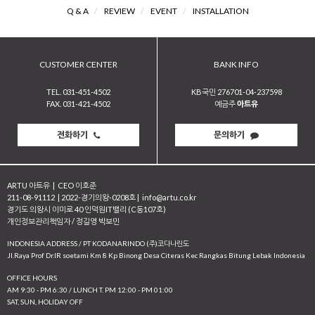
Q & A
/
REVIEW
/
EVENT
/
INSTALLATION
CUSTOMER CENTER
BANK INFO
TEL. 031-451-4502
KB국민 276701-04-237598
FAX. 031-421-4502
예금주
아트유
전화하기
문의하기
ARTU 아트유
|
CEO 이호준
211-08-91112
|
2022-경기의왕-0208호
|
info@artu.co.kr
경기도 의왕시 이미로 40 인덕원IT밸리 (C동107호)
개인정보관리책임자 / 정길영 박보민
INDONESIA ADDRESS / PT KODANARINDO (주)코다나린도
JI.Raya Prof Dr.IR soetami Km 8 Kp Binong Desa Citeras Kec Rangkas Bitung Lebak Indonesia
OFFICE HOURS
AM 9:30 - PM 6:30 / LUNCH T. PM 12:00 - PM 01:00
SAT, SUN, HOLIDAY OFF