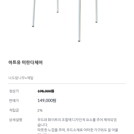
아트유 미란다체어
너도밤나무+메탈
정상가
198,000원
149,000
원
판매가
적립금
2%
상세설명
우드와 화이트의 조합에 디자인적 요소를 주어 제작되었
습니다.
따뜻한 느낌을 주며, 우드소재로 어떠한 가구와도 잘 어울