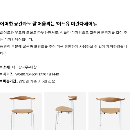
어떠한 공간과도 잘 어울리는 '아트유 미란다체어'
는
화이트와 우드의 조화로 따뜻하면서도, 심플한 디자인으로 깔끔한 분위기를 같이 주
는 디자인테어입니다.
등받이 부분에 굴곡과 포인트를 주어 더욱 편안하게 사용하실 수 있게 제작하였습니
다 :)
≡ 소재
_ 너도밤나무+메탈
≡ 사이즈
_
W580 / D460/ H770 / SH440
≡ 배송기간 _
영업일 기준 3~5일 소요