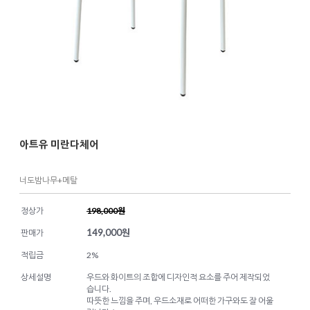
아트유 미란다체어
너도밤나무+메탈
정상가
198,000원
149,000
원
판매가
적립금
2%
상세설명
우드와 화이트의 조합에 디자인적 요소를 주어 제작되었
습니다.
따뜻한 느낌을 주며, 우드소재로 어떠한 가구와도 잘 어울