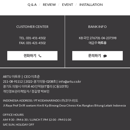
Q & A
/
REVIEW
/
EVENT
/
INSTALLATION
CUSTOMER CENTER
BANK INFO
TEL. 031-451-4502
KB국민 276701-04-237598
FAX. 031-421-4502
예금주
아트유
전화하기
문의하기
ARTU 아트유
|
CEO 이호준
211-08-91112
|
2022-경기의왕-0208호
|
info@artu.co.kr
경기도 의왕시 이미로 40 인덕원IT밸리 (C동107호)
개인정보관리책임자 / 정길영 박보민
INDONESIA ADDRESS / PT KODANARINDO (주)코다나린도
JI.Raya Prof Dr.IR soetami Km 8 Kp Binong Desa Citeras Kec Rangkas Bitung Lebak Indonesia
OFFICE HOURS
AM 9:30 - PM 6:30 / LUNCH T. PM 12:00 - PM 01:00
SAT, SUN, HOLIDAY OFF