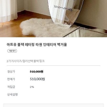
아트유 블랙 레터링 타원 인테리어 벽거울
2가지사이즈/컬러선택 블랙 핑크
정상가
510,000원
510,000
원
판매가
적립금
2%
상세설명