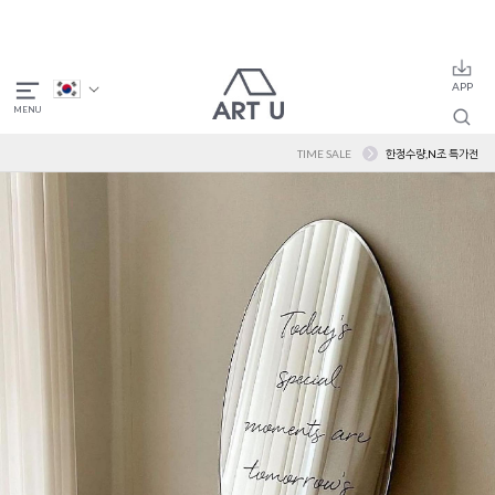
TIME SALE
한정수량,N조 특가전