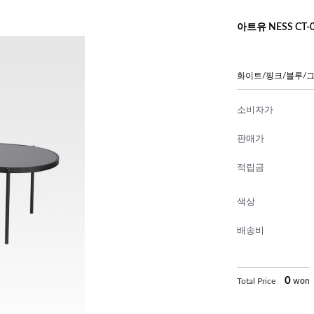
아트유 NESS CT
화이트/핑크/블루/
소비자가
판매가
적립금
색상
배송비
0
Total Price
won