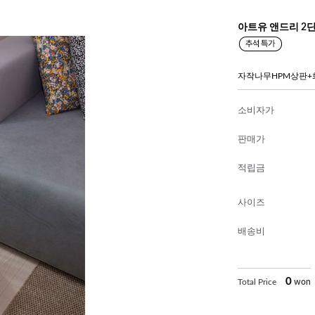
아트유 앤드리 2
자작나무HPM상판
소비자가
판매가
적립금
사이즈
배송비
0
Total Price
won