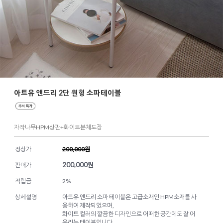
아트유 앤드리 2단 원형 소파테이블
자작나무HPM상판+화이트분체도장
정상가
200,000원
200,000
원
판매가
적립금
2%
상세설명
아트유 앤드리 소파 테이블은 고급소재인 HPM소재를 사
용하여 제작되었으며,
화이트 컬러의 깔끔한 디자인으로 어떠한 공간에도 잘 어
울리는 테이블입니다.