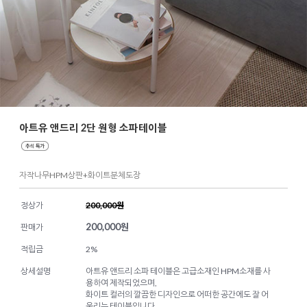
아트유 앤드리 2단 원형 소파테이블
자작나무HPM상판+화이트분체도장
정상가
200,000원
200,000
원
판매가
적립금
2%
상세설명
아트유 앤드리 소파 테이블은 고급소재인 HPM소재를 사
용하여 제작되었으며,
화이트 컬러의 깔끔한 디자인으로 어떠한 공간에도 잘 어
울리는 테이블입니다.