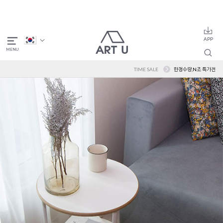
TIME SALE
한정수량,N조 특가전