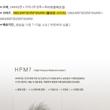
≡ 소재
_ HPM상판 + 자작나무 원목 + 화
이트분체도장
≡ 사이즈
_
(W)1200*(D350*(H)450 (촬영된 사이즈)
/ (W)1400*(D)350*(H)450 /
(W)1600*(D)350*(H)450
≡ 배송기간 _
영업일 기준 7~15일 소요 [ 주문제작 상품 ]