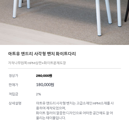
아트유 앤드리 사각형 벤치 화이트다리
자작나무원목 HPM상판+화이트분체도장
정상가
280,000원
180,000
원
판매가
적립금
2%
상세설명
아트유 앤드리 사각형 벤치는 고급소재인 HPM소재를 사
용하여 제작되었으며,
화이트 컬러의 깔끔한 디자인으로 어떠한 공간에도 잘 어
울리는 테이블입니다.