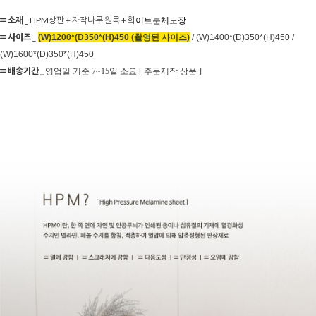
≡ 소재
_ HPM상판 + 자작나무 원목 + 화
이트분체도장
≡ 사이즈
_
(W)1200*(D350*(H)450 (촬영된 사이즈)
/ (W)1400*(D)350*(H)450 /
(W)1600*(D)350*(H)450
≡ 배송기간 _
영업일 기준 7~15일 소요 [ 주문제작 상품 ]