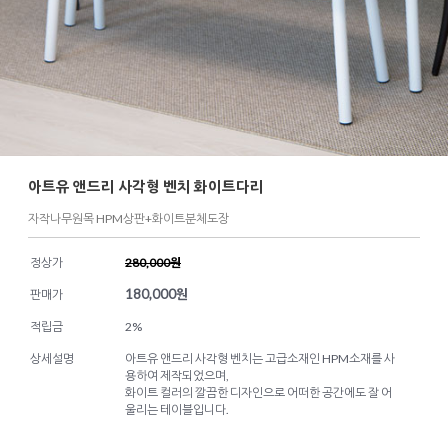
아트유 앤드리 사각형 벤치 화이트다리
자작나무원목 HPM상판+화이트분체도장
정상가
280,000원
180,000
원
판매가
적립금
2%
상세설명
아트유 앤드리 사각형 벤치는 고급소재인 HPM소재를 사
용하여 제작되었으며,
화이트 컬러의 깔끔한 디자인으로 어떠한 공간에도 잘 어
울리는 테이블입니다.