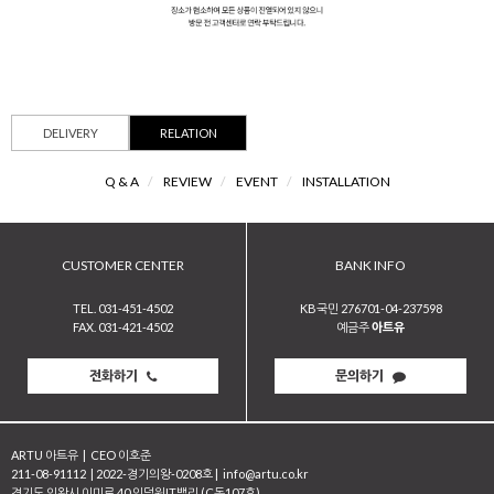
DELIVERY
RELATION
Q & A
/
REVIEW
/
EVENT
/
INSTALLATION
CUSTOMER CENTER
BANK INFO
TEL. 031-451-4502
KB국민 276701-04-237598
FAX. 031-421-4502
예금주
아트유
전화하기
문의하기
ARTU 아트유
|
CEO 이호준
211-08-91112
|
2022-경기의왕-0208호
|
info@artu.co.kr
경기도 의왕시 이미로 40 인덕원IT밸리 (C동107호)