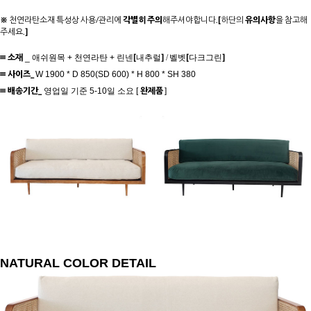
※
천연라탄소재 특성상 사용/관리에
각별히 주의
해주셔야합니다.
[
하단의
유의사항
을 참고해
주세요.
]
≡ 소재
[
]
[
]
_ 애쉬원목 + 천연라탄 + 린넨
내추럴
/
벨벳
다크그린
≡ 사이즈
_
W 1900 * D 850(SD 600) * H 800 * SH 380
≡ 배송기간_
완제품
영업일 기준 5-10일 소요 [
]
NATURAL COLOR DETAIL