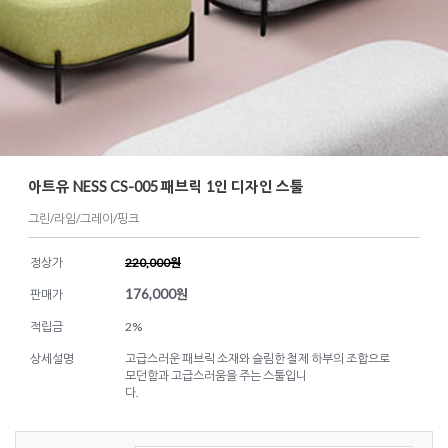
아트유 NESS CS-005 패브릭 1인 디자인 스툴
그린/라임/그레이/핑크
정상가
220,000원
176,000
원
판매가
적립금
2%
상세설명
고급스러운 패브릭 소재와 슬림한 철제 하부의 조합으로
모던함과 고급스러움을 주는 스툴입니
다.