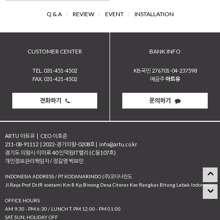
Q & A
/
REVIEW
/
EVENT
/
INSTALLATION
CUSTOMER CENTER
BANK INFO
TEL. 031-451-4502
KB국민 276701-04-237598
FAX. 031-421-4502
예금주
아트유
전화하기
문의하기
ARTU 아트유
|
CEO 이호준
211-08-91112
|
2022-경기의왕-0208호
|
info@artu.co.kr
경기도 의왕시 이미로 40 인덕원IT밸리 (C동107호)
개인정보관리책임자 / 정길영 박보민
INDONESIA ADDRESS / PT KODANARINDO (주)코다나린도
JI.Raya Prof Dr.IR soetami Km 8 Kp Binong Desa Citeras Kec Rangkas Bitung Lebak Indonesia
OFFICE HOURS
AM 9:30 - PM 6:30 / LUNCH T. PM 12:00 - PM 01:00
SAT, SUN, HOLIDAY OFF