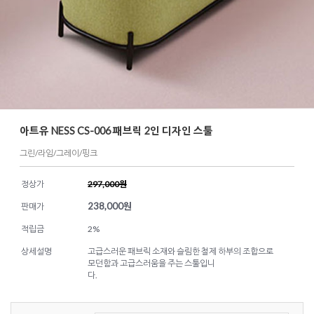
아트유 NESS CS-006 패브릭 2인 디자인 스툴
그린/라임/그레이/핑크
정상가
297,000원
238,000
원
판매가
적립금
2%
상세설명
고급스러운 패브릭 소재와 슬림한 철제 하부의 조합으로
모던함과 고급스러움을 주는 스툴입니
다.