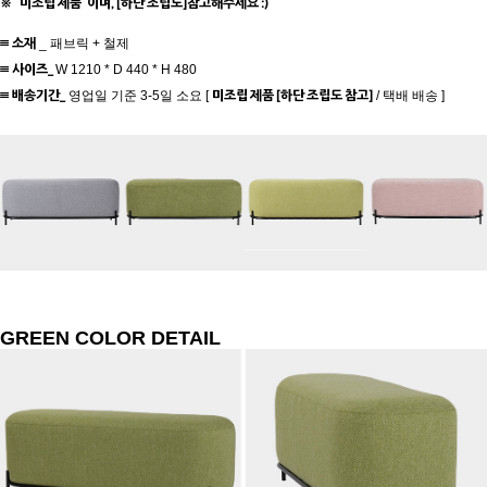
"
"
※
미조립 제품
이며, [하단 조립도]참고해주세요 :)
≡ 소재
_ 패브릭 + 철제
≡ 사이즈
_
W 1210 * D 440 * H 480
≡ 배송기간_
미조립 제품 [하단 조립도 참고]
영업일 기준 3-5일 소요 [
/ 택배 배송 ]
GREEN COLOR DETAIL