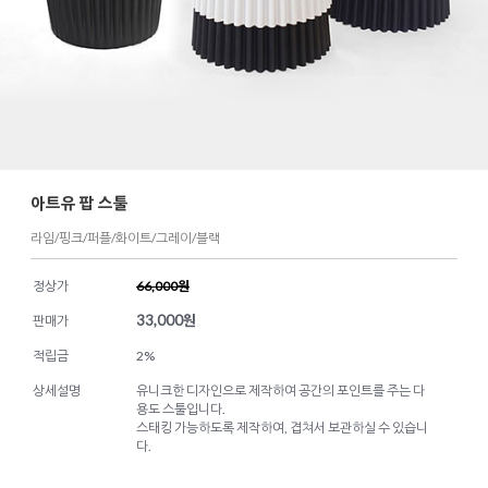
아트유 팝 스툴
라임/핑크/퍼플/화이트/그레이/블랙
정상가
66,000원
33,000
원
판매가
적립금
2%
상세설명
유니크한 디자인으로 제작하여 공간의 포인트를 주는 다
용도 스툴입니다.
스태킹 가능하도록 제작하여, 겹쳐서 보관하실 수 있습니
다.