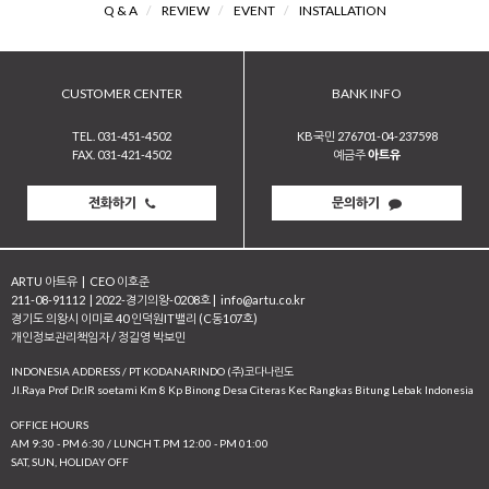
Q & A
/
REVIEW
/
EVENT
/
INSTALLATION
CUSTOMER CENTER
BANK INFO
TEL. 031-451-4502
KB국민 276701-04-237598
FAX. 031-421-4502
예금주
아트유
전화하기
문의하기
ARTU 아트유
|
CEO 이호준
211-08-91112
|
2022-경기의왕-0208호
|
info@artu.co.kr
경기도 의왕시 이미로 40 인덕원IT밸리 (C동107호)
개인정보관리책임자 / 정길영 박보민
INDONESIA ADDRESS / PT KODANARINDO (주)코다나린도
JI.Raya Prof Dr.IR soetami Km 8 Kp Binong Desa Citeras Kec Rangkas Bitung Lebak Indonesia
OFFICE HOURS
AM 9:30 - PM 6:30 / LUNCH T. PM 12:00 - PM 01:00
SAT, SUN, HOLIDAY OFF