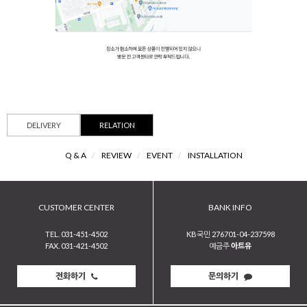
DELIVERY
RELATION
Q & A
/
REVIEW
/
EVENT
/
INSTALLATION
CUSTOMER CENTER
BANK INFO
TEL. 031-451-4502
KB국민 276701-04-237598
FAX. 031-421-4502
예금주
아트유
전화하기
문의하기