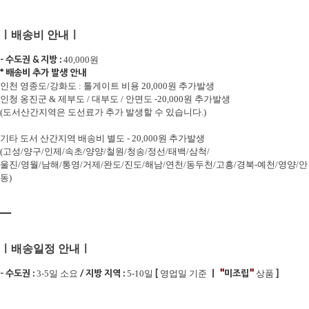
ㅣ배송비 안내ㅣ
- 수도권 & 지방 :
40,000원
* 배송비 추가 발생 안내
인천 영종도/강화도 : 톨게이트 비용 20,000원 추가발생
인청 옹진군 & 제부도 / 대부도 / 안면도 -20,000원 추가발생
(도서산간지역은 도선료가 추가 발생할 수 있습니다.)
기타 도서 산간지역 배송비 별도 - 20,000원 추가발생
(고성/양구/인제/속초/양양/철원/청송/정선/태백/삼척/
울진/영월/남해/통영/거제/완도/진도/해남/연천/동두천/고흥/경북-예천/영양/안
동)
ㅡ
ㅣ배송일정 안내ㅣ
"
"
- 수도권 :
/ 지방 지역 :
[
ㅣ
미조립
]
3-5일 소요
5-10일
영업일 기준
상품