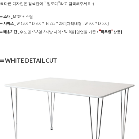
"
"
※
다른 디자인은 검색란에
멜로디
라고 검색해주세요 :)
≡ 소재 _
MDF + 스틸
≡ 사이즈 _
[
]
W 1200 * D 800 * H 725 * 20T
다리내경 : W 900 * D 500
"
"
≡ 배송기간 _
/
[
/
미조립
]
수도권 :
3-5일
지방 지역 : 5-10일
영업일 기준
상품
≡ WHITE DETAIL CUT