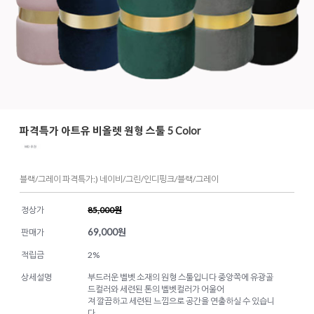
파격특가 아트유 비올렛 원형 스툴 5 Color
블랙/그레이 파격특가:) 네이비/그린/인디핑크/블랙/그레이
정상가
85,000원
69,000
원
판매가
적립금
2%
상세설명
부드러운 벨벳 소재의 원형 스툴입니다 중앙쪽에 유광골
드컬러와 세련된 톤의 벨벳컬러가 어울어
져 깔끔하고 세련된 느낌으로 공간을 연출하실 수 있습니
다