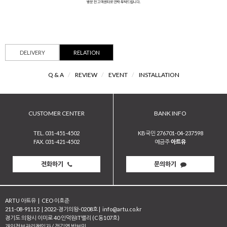
DELIVERY
RELATION
Q & A
/
REVIEW
/
EVENT
/
INSTALLATION
CUSTOMER CENTER
BANK INFO
TEL. 031-451-4502
KB국민 276701-04-237598
FAX. 031-421-4502
예금주
아트유
전화하기
문의하기
ARTU 아트유
|
CEO 이호준
211-08-91112
|
2022-경기의왕-0208호
|
info@artu.co.kr
경기도 의왕시 이미로 40 인덕원IT밸리 (C동107호)
개인정보관리책임자 / 정길영 박보민