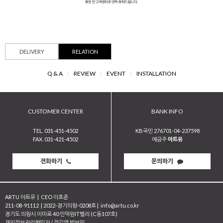
DELIVERY
RELATION
Q & A
/
REVIEW
/
EVENT
/
INSTALLATION
CUSTOMER CENTER
BANK INFO
TEL. 031-451-4502
KB국민 276701-04-237598
FAX. 031-421-4502
예금주
아트유
전화하기
문의하기
ARTU 아트유
|
CEO 이호준
211-08-91112
|
2022-경기의왕-0208호
|
info@artu.co.kr
경기도 의왕시 이미로 40 인덕원IT밸리 (C동107호)
개인정보관리책임자 / 정길영 박보민