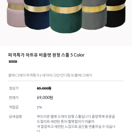
파격특가 아트유 비올렛 원형 스툴 5 Color
블랙/그레이 파격특가:) 네이비/그린/인디핑크/블랙/그레이
정상가
85,000원
69,000
원
판매가
적립금
2%
상세설명
부드러운 벨벳 소재의 원형 스툴입니다 중앙쪽에 유광골
드컬러와 세련된 톤의 벨벳컬러가 어울어
져 깔끔하고 세련된 느낌으로 공간을 연출하실 수 있습니
다