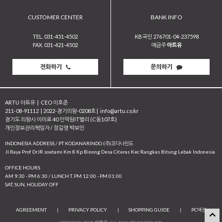
CUSTOMER CENTER
BANK INFO
TEL. 031-451-4502
KB국민 276701-04-237598
FAX. 031-421-4502
예금주
아트유
전화하기
문의하기
ARTU 아트유
|
CEO 이호준
211-08-91112
|
2022-경기의왕-0208호
|
info@artu.co.kr
경기도 의왕시 이미로 40 인덕원IT밸리 (C동107호)
개인정보관리책임자 / 정길영 박보민
INDONESIA ADDRESS / PT KODANARINDO (주)코다나린도
JI.Raya Prof Dr.IR soetami Km 8 Kp Binong Desa Citeras Kec Rangkas Bitung Lebak Indonesia
OFFICE HOURS
AM 9:30 - PM 6:30 / LUNCH T. PM 12:00 - PM 01:00
SAT, SUN, HOLIDAY OFF
AGREEMENT
|
PRIVACY POLICY
|
SHOPPING GUIDE
|
PC버전