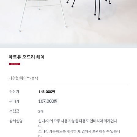
아트유 오드리 체어
내추럴/화이트/블랙
정상가
143,000원
107,000
원
판매가
적립금
2%
상세설명
실내/야외 모두 사용 가능한 다용도 인테리어 의자입니
다.
스태킹 가능하도록 제작하여, 겹쳐서 보관하실 수 있습니
다.