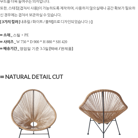
무드를 더욱 높여주는 의자입니다.
또한, 스태킹[겹쳐서 사용]이 가능하도록 제작하여, 사용하지 않으실때나 공간 확보가 필요하
신 경우에는 겹쳐서 보관하실 수 있습니다.
[
3가지 컬러 [
내추럴 / 화이트 / 블랙
]
으
로 디자인되었습니다 :)
]
≡ 소재 _
스틸 + PE
≡ 사이즈 _
W 750 * D 900 * H 880 * SH 420
≡ 배송기간 _
[
/
]
영업일 기준 3-5일
택배
완제품
≡ NATURAL DETAIL CUT