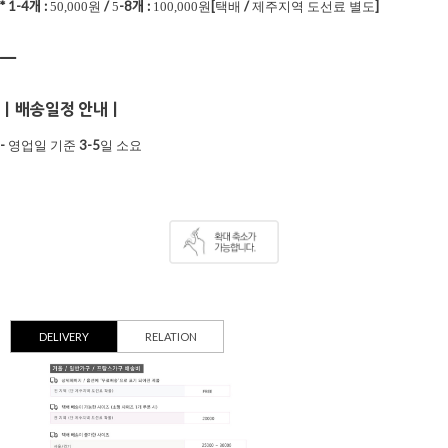
* 1-4개 :
/
-8개
:
[
/
]
50,000원
5
100,000원
택배
제주지역 도선료 별도
ㅡ
ㅣ배송일정 안내ㅣ
-
3-5
영업일 기준
일 소요
DELIVERY
RELATION