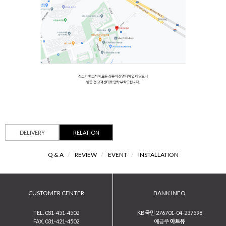
DELIVERY
RELATION
Q & A
/
REVIEW
/
EVENT
/
INSTALLATION
CUSTOMER CENTER
BANK INFO
TEL. 031-451-4502
KB국민 276701-04-237598
FAX. 031-421-4502
예금주
아트유