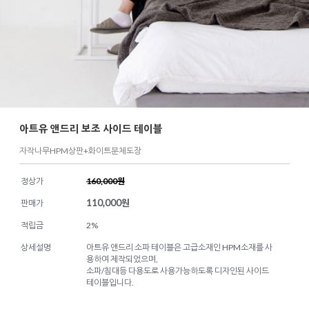
아트유 앤드리 보조 사이드 테이블
자작나무HPM상판+화이트분체도장
정상가
160,000원
110,000
원
판매가
적립금
2%
상세설명
아트유 앤드리 소파 테이블은 고급소재인 HPM소재를 사
용하여 제작되었으며,
소파/침대등 다용도로 사용가능하도록 디자인된 사이드
테이블입니다.