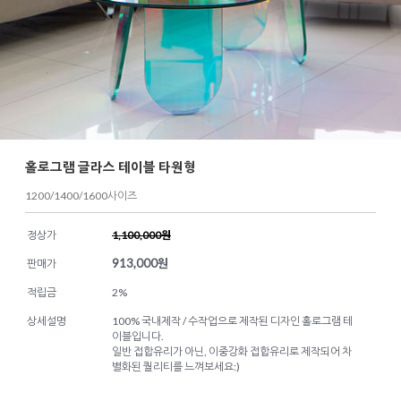
홀로그램 글라스 테이블 타원형
1200/1400/1600사이즈
정상가
1,100,000원
913,000
원
판매가
적립금
2%
상세설명
100% 국내제작 / 수작업으로 제작된 디자인 홀로그램 테
이블입니다.
일반 접합유리가 아닌, 이중강화 접합유리로 제작되어 차
별화된 퀄리티를 느껴보세요:)