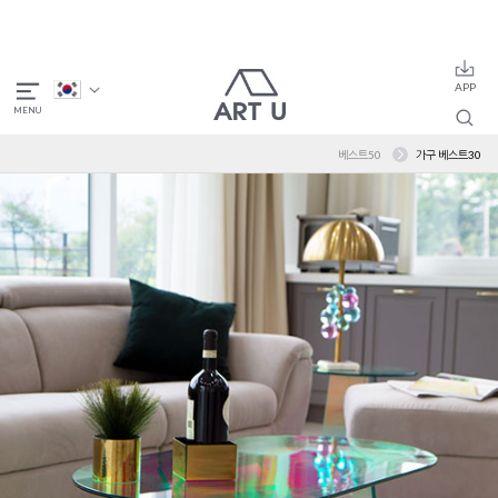
베스트50
가구 베스트30