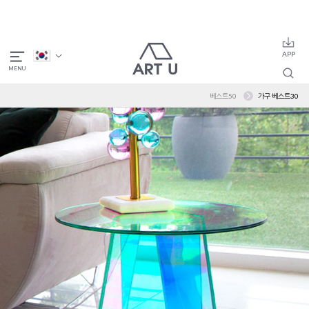
베스트50
가구 베스트30