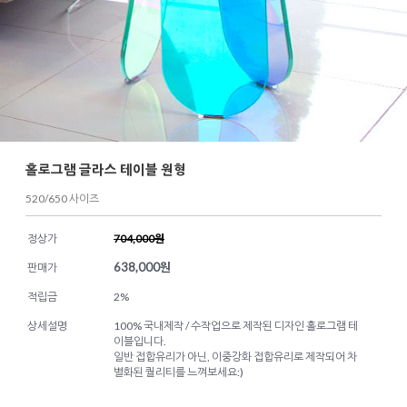
홀로그램 글라스 테이블 원형
520/650 사이즈
정상가
704,000원
638,000
원
판매가
적립금
2%
상세설명
100% 국내제작 / 수작업으로 제작된 디자인 홀로그램 테
이블입니다.
일반 접합유리가 아닌, 이중강화 접합유리로 제작되어 차
별화된 퀄리티를 느껴보세요:)