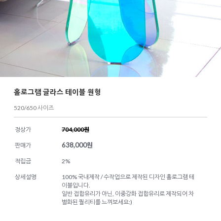
홀로그램 글라스 테이블 원형
520/650 사이즈
정상가
704,000원
638,000
원
판매가
적립금
2%
상세설명
100% 국내제작 / 수작업으로 제작된 디자인 홀로그램 테
이블입니다.
일반 접합유리가 아닌, 이중강화 접합유리로 제작되어 차
별화된 퀄리티를 느껴보세요:)