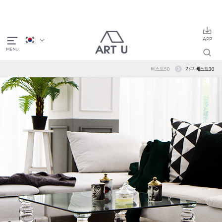
베스트50
가구 베스트30