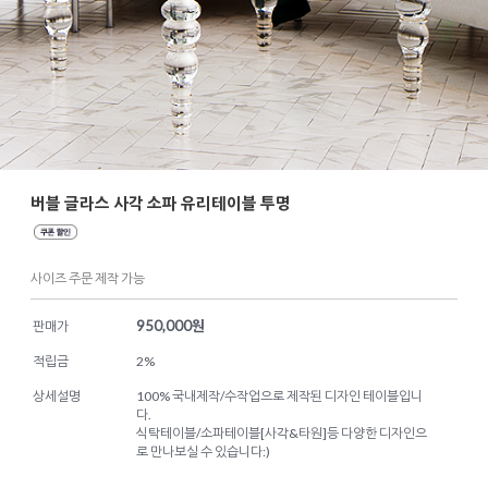
버블 글라스 사각 소파 유리테이블 투명
사이즈 주문 제작 가능
950,000
원
판매가
적립금
2%
상세설명
100% 국내제작/수작업으로 제작된 디자인 테이블입니
다.
식탁테이블/소파테이블[사각&타원]등 다양한 디자인으
로 만나보실 수 있습니다:)