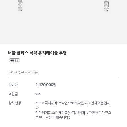
버블 글라스 식탁 유리테이블 투명
사이즈 주문 제작 가능
1,420,000
원
판매가
적립금
2%
상세설명
100% 국내제작/수작업으로 제작된 디자인 테이블입니
다.
식탁테이블/소파테이블[사각&타원]등 다양한 디자인으
로 만나보실 수 있습니다:)