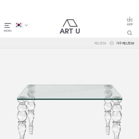
베스트50
가구 베스트30