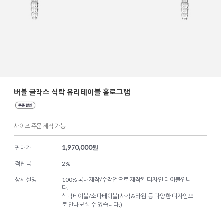
버블 글라스 식탁 유리테이블 홀로그램
사이즈 주문 제작 가능
1,970,000
원
판매가
적립금
2%
상세설명
100% 국내제작/수작업으로 제작된 디자인 테이블입니
다.
식탁테이블/소파테이블[사각&타원]등 다양한 디자인으
로 만나보실 수 있습니다:)