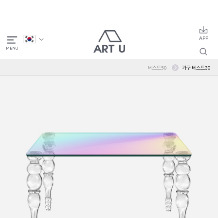
베스트50
가구 베스트30