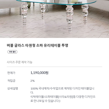
버블 글라스 타원형 소파 유리테이블 투명
사이즈 주문 제작 가능
1,190,000
원
판매가
적립금
2%
상세설명
100% 국내제작/수작업으로 제작된 디자인 테이블입니
다.
식탁테이블/소파테이블[사각&타원]등 다양한 디자인으
로 만나보실 수 있습니다:)