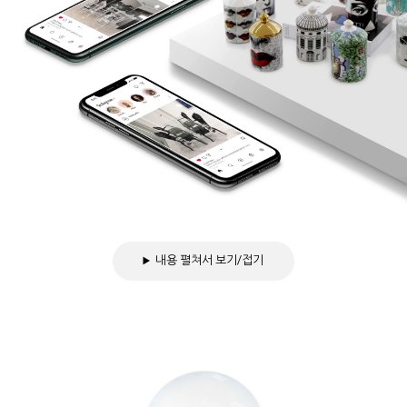
내용 펼쳐서 보기/접기