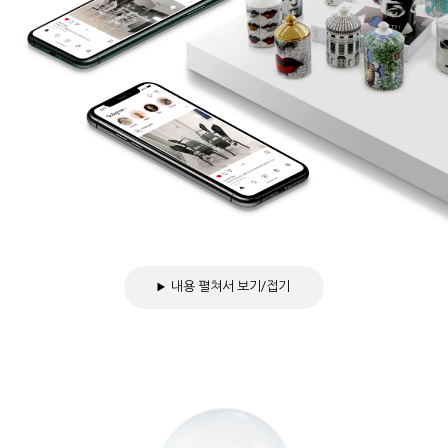
내용 펼쳐서 보기/접기