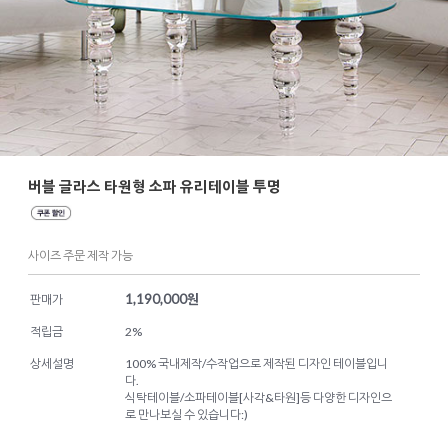
버블 글라스 타원형 소파 유리테이블 투명
사이즈 주문 제작 가능
1,190,000
원
판매가
적립금
2%
상세설명
100% 국내제작/수작업으로 제작된 디자인 테이블입니
다.
식탁테이블/소파테이블[사각&타원]등 다양한 디자인으
로 만나보실 수 있습니다:)