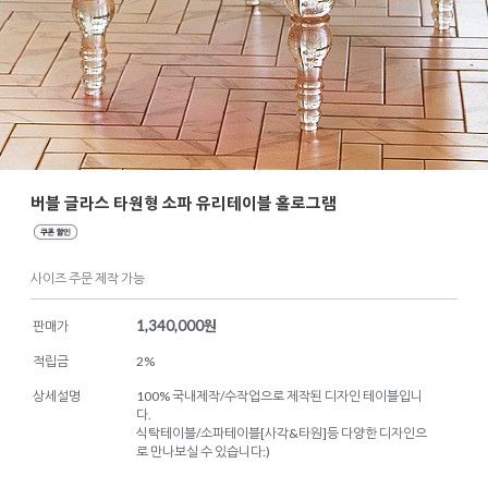
버블 글라스 타원형 소파 유리테이블 홀로그램
사이즈 주문 제작 가능
1,340,000
원
판매가
적립금
2%
상세설명
100% 국내제작/수작업으로 제작된 디자인 테이블입니
다.
식탁테이블/소파테이블[사각&타원]등 다양한 디자인으
로 만나보실 수 있습니다:)