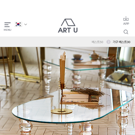
베스트50
가구 베스트30