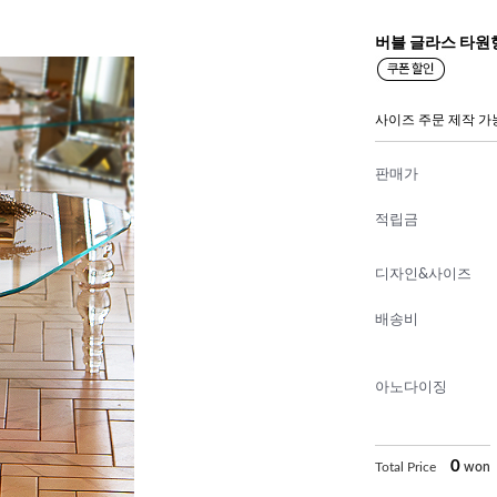
버블 글라스 타원
사이즈 주문 제작 가
판매가
적립금
디자인&사이즈
배송비
아노다이징
0
Total Price
won