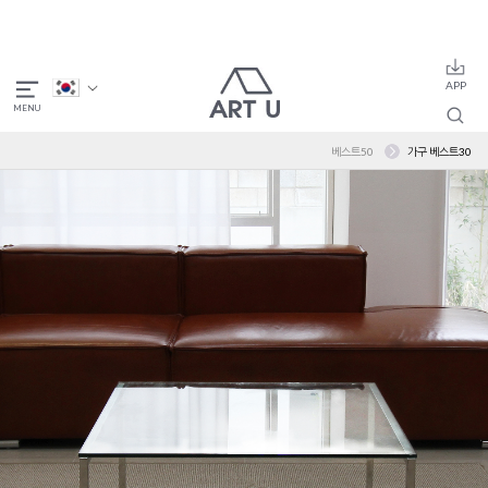
베스트50
가구 베스트30