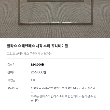
글라스 스테인레스 사각 소파 유리테이블
고밀도 스테인레스 주문제작 변경가능
정상가
320,000원
256,000
원
판매가
적립금
2%
상세설명
100% 국내제작/수작업으로 제작된 디자인 테이블입니
다.
하부는 실버 스테인레스 소재로 안전하게 사용하실 수 있
습니다.