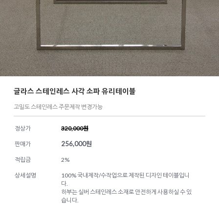
글라스 스테인레스 사각 소파 유리테이블
고밀도 스테인레스 주문제작 변경가능
정상가
320,000원
256,000
원
판매가
적립금
2%
상세설명
100% 국내제작/수작업으로 제작된 디자인 테이블입니
다.
하부는 실버 스테인레스 소재로 안전하게 사용하실 수 있
습니다.