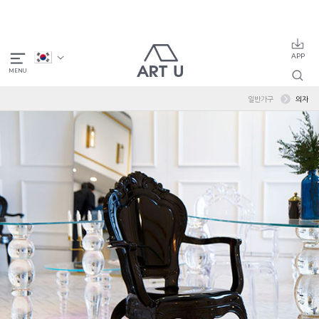
일반가구
의자