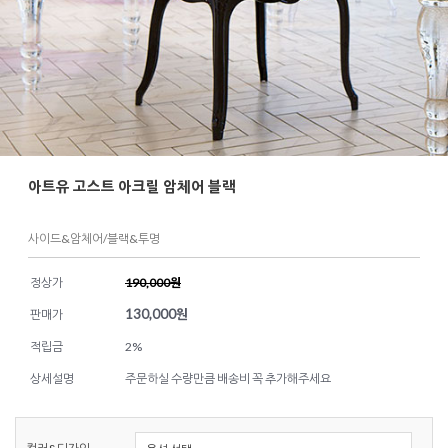
아트유 고스트 아크릴 암체어 블랙
사이드&암체어/블랙&투명
정상가
190,000원
130,000
원
판매가
적립금
2%
상세설명
주문하실 수량만큼 배송비 꼭 추가해주세요