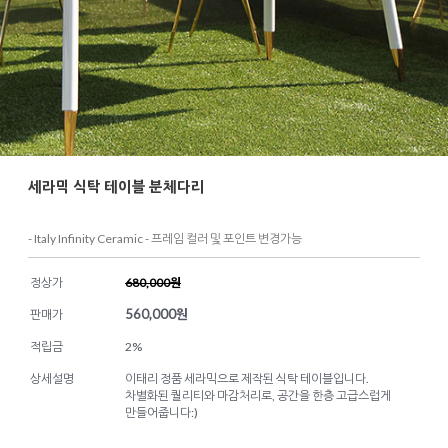
세라믹 식탁 테이블 분체다리
- Italy Infinity Ceramic - 프레임 컬러 및 포인트 변경가능
정상가
680,000원
560,000
원
판매가
적립금
2%
상세설명
이태리 정품 세라믹으로 제작된 식탁 테이블입니다.
차별화된 퀄리티와 마감처리로, 공간을 한층 고급스럽게
만들어줍니다:)